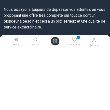
Nous essayons toujours de dépasser vos attentes en vous
proposant une offre très complète sur tout ce dont un
plongeur a besoin et ceci à un prix sérieux et une qualité de
service extraordinaire.
0
Liens utiles
Home
Search
Wishlist
Account
Accueil
FAQ
Tableaux des tailles
Révisions et prestations
Politique de confidentialité
Satisfaction du Client
Formulaire de retour