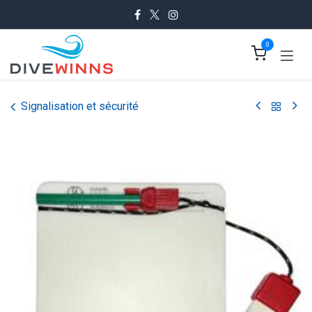
Se rendre au contenu
0
Signalisation et sécurité