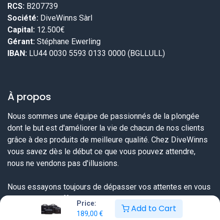
RCS:
B207739
Société:
DiveWinns Sàrl
Capital:
12.500€
Gérant:
Stéphane Ewerling
IBAN:
LU44 0030 5593 0133 0000 (BGLLULL)
À propos
Nous sommes une équipe de passionnés de la plongée
dont le but est d'améliorer la vie de chacun de nos clients
grâce à des produits de meilleure qualité. Chez DiveWinns
vous savez dès le début ce que vous pouvez attendre,
nous ne vendons pas d'illusions.
Nous essayons toujours de dépasser vos attentes en vous
proposant une offre très complète sur tout ce dont un
Price:
Add to Cart
plongeur a besoin et ceci à un prix sérieux et une qualité de
189,00
€