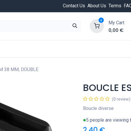
Contact Us
About Us
Terms
FA
0
My Cart
0,00
€
HOT
ongée
Cours de plongée
Offres
Nouvea
M 38 MM, DOUBLE
BOUCLE E
(0 review)
Boucle diverse
5 people are viewing t
2,40
€