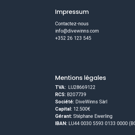
Impressum
Contactez-nous
info@divewinns.com
+352 26 123 545
Mentions légales
TVA:
LU28669122
RCS:
B207739
Société:
DiveWinns Sàrl
Capital:
12.500€
Gérant:
Stéphane Ewerling
IBAN:
LU44 0030 5593 0133 0000 (B