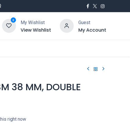
Q
0
My Wishlist
Guest
View Wishlist
My Account
utés
Service
SM 38 MM, DOUBLE
his right now