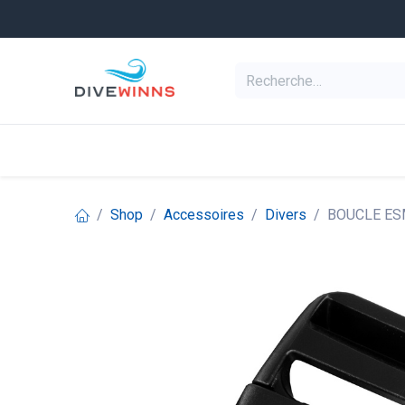
Se rendre au contenu
Equipement de pl
Categories
Shop
Accessoires
Divers
BOUCLE ES