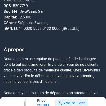
TVA:
LU28669122
RCS:
B207739
Société:
DiveWinns Sàrl
Capital:
12.500€
Gérant:
Stéphane Ewerling
IBAN:
LU44 0030 5593 0133 0000 (BGLLULL)
À propos
Nous sommes une équipe de passionnés de la plongée
dont le but est d'améliorer la vie de chacun de nos clients
grâce à des produits de meilleure qualité. Chez DiveWinns
vous savez dès le début ce que vous pouvez attendre,
nous ne vendons pas d'illusions.
Nous essayons toujours de dépasser vos attentes en vous
proposant une offre très complète sur tout ce dont un
Price:
Add to Cart
plongeur a besoin et ceci à un prix sérieux et une qualité de
360,99
€