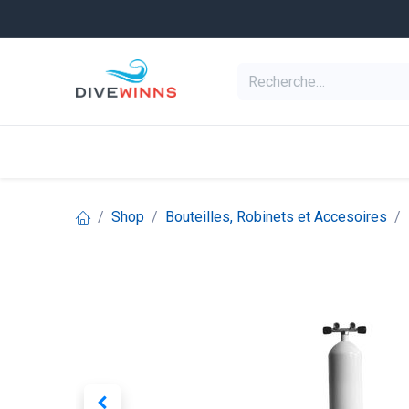
Se rendre au contenu
Equipement de pl
Categories
Shop
Bouteilles, Robinets et Accesoires