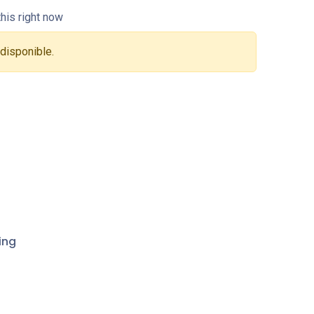
his right now
 disponible.
ing