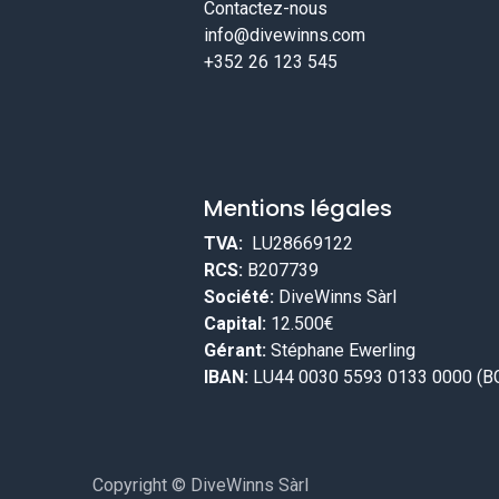
Contactez-nous
info@divewinns.com
+352 26 123 545
Mentions légales
TVA:
LU28669122
RCS:
B207739
Société:
DiveWinns Sàrl
Capital:
12.500€
Gérant:
Stéphane Ewerling
IBAN:
LU44 0030 5593 0133 0000 (B
Copyright © DiveWinns Sàrl