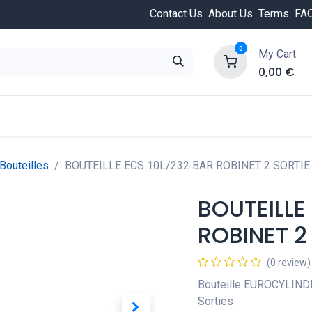
Contact Us
About Us
Terms
FA
0
My Cart
0,00
€
HOT
ongée
Cours de plongée
Offres
Nouvea
Bouteilles
BOUTEILLE ECS 10L/232 BAR ROBINET 2 SORTIE
BOUTEILLE
ROBINET 2
(0 review)
Bouteille EUROCYLIND
Sorties