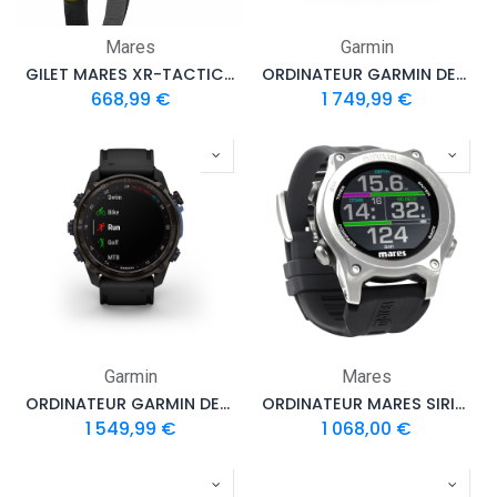
Mares
Garmin
GILET MARES XR-TACTICAL GREEN SINGLE BACKMOUNT SET
ORDINATEUR GARMIN DESCENT MK3I 51mm TITANIUM
668,99
€
1 749,99
€
Garmin
Mares
ORDINATEUR GARMIN DESCENT MK3I 51mm
ORDINATEUR MARES SIRIUS AVEC EMETTEUR
1 549,99
€
1 068,00
€