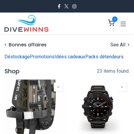
Se rendre au contenu
0
Bonnes affaires
See All
Déstockage
Promotions
Idées cadeaux
Packs détendeurs
Shop
23 items found.