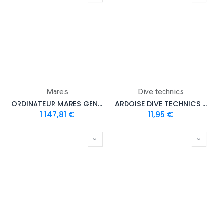
Mares
Dive technics
ORDINATEUR MARES GENIUS AVEC EMETTEUR
ARDOISE DIVE TECHNICS WRITING SLATE CURVED
1 147,81
€
11,95
€