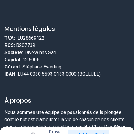
Mentions légales
TVA:
LU28669122
RCS:
B207739
Société:
DiveWinns Sàrl
Capital:
12.500€
Gérant:
Stéphane Ewerling
IBAN:
LU44 0030 5593 0133 0000 (BGLLULL)
À propos
Nous sommes une équipe de passionnés de la plongée
dont le but est d'améliorer la vie de chacun de nos clients
grâce à des produits de meilleure qualité. Chez DiveWinns
Price:
vous savez dès le début ce que vous pouvez attendre,