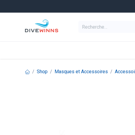
Se rendre au contenu
Equipement de pl
Categories
Shop
Masques et Accessoires
Accessoi