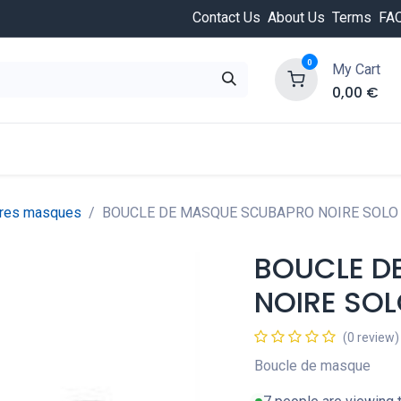
Contact Us
About Us
Terms
FA
0
My Cart
0,00
€
HOT
ongée
Cours de plongée
Offres
Nouvea
res masques
BOUCLE DE MASQUE SCUBAPRO NOIRE SOLO
BOUCLE D
NOIRE SO
(0 review)
Boucle de masque