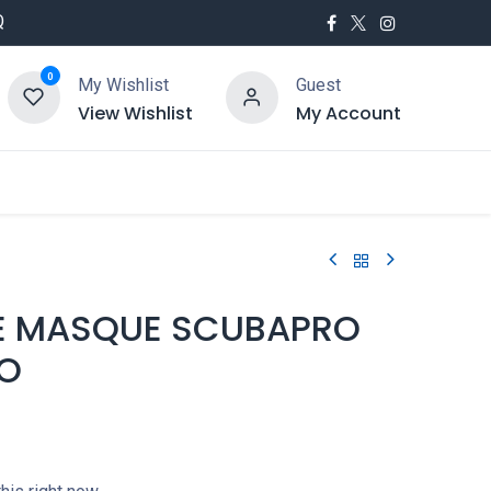
Q
0
My Wishlist
Guest
View Wishlist
My Account
utés
Service
E MASQUE SCUBAPRO
LO