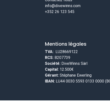
info@divewinns.com
+352 26 123 545
Mentions légales
TVA:
LU28669122
RCS:
B207739
Société:
DiveWinns Sàrl
Capital:
12.500€
Gérant:
Stéphane Ewerling
IBAN:
LU44 0030 5593 0133 0000 (B
Copyright © DiveWinns Sàrl