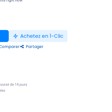
his right now
Achetez en 1-Clic
Comparer
Partager
boursé de 14 jours
bles