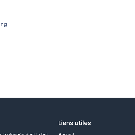
ing
Liens utiles
la plongée dont le but
Accueil