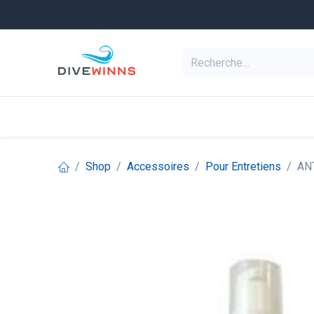
Se rendre au contenu
Equipement de pl
Categories
Shop
Accessoires
Pour Entretiens
AN