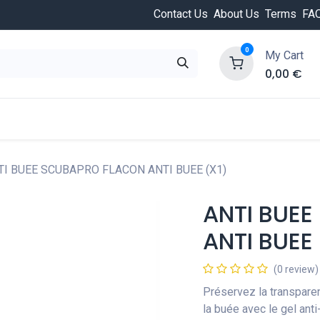
Contact Us
About Us
Terms
FA
0
My Cart
0,00
€
HOT
ongée
Cours de plongée
Offres
Nouvea
TI BUEE SCUBAPRO FLACON ANTI BUEE (X1)
ANTI BUE
ANTI BUEE 
(0 review)
Préservez la transpare
la buée avec le gel an