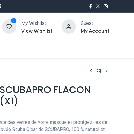
Q
0
My Wishlist
Guest
View Wishlist
My Account
utés
Service
E SCUBAPRO FLACON
(X1)
nce des verres de votre masque et protégez-les de
ti-buée Scuba Clear de SCUBAPRO, 100 % naturel et