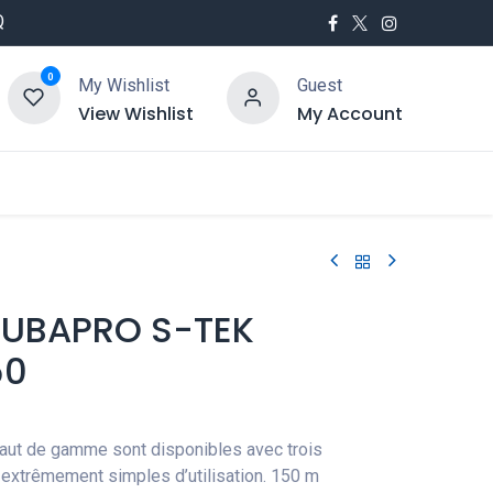
Q
0
My Wishlist
Guest
View Wishlist
My Account
utés
Service
CUBAPRO S-TEK
50
 haut de gamme sont disponibles avec trois
t extrêmement simples d’utilisation. 150 m