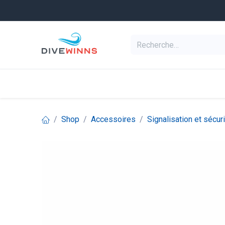
Se rendre au contenu
Equipement de pl
Categories
Shop
Accessoires
Signalisation et sécuri