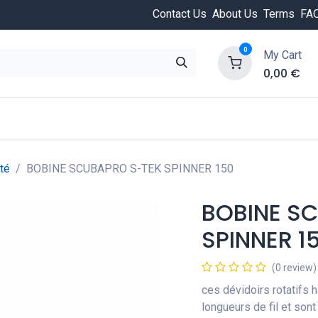
Contact Us
About Us
Terms
FA
0
My Cart
0,00
€
HOT
ongée
Cours de plongée
Offres
Nouvea
té
BOBINE SCUBAPRO S-TEK SPINNER 150
BOBINE S
SPINNER 1
(0 review)
ces dévidoirs rotatifs
longueurs de fil et son