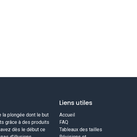
Liens utiles
la plongée dont le but
Accueil
nts grâce à des produits
FAQ
savez dès le début ce
Tableaux des tailles
as d'illusions.
Révisions et