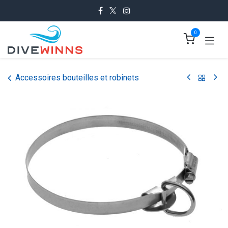
Se rendre au contenu
0
Accessoires bouteilles et robinets