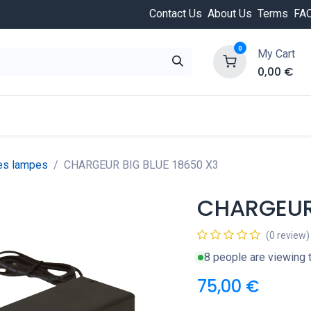
Contact Us
About Us
Terms
FA
0
My Cart
0,00
€
HOT
ongée
Cours de plongée
Offres
Nouvea
es lampes
CHARGEUR BIG BLUE 18650 X3
CHARGEUR 
(0 review)
8 people are viewing t
75,00
€