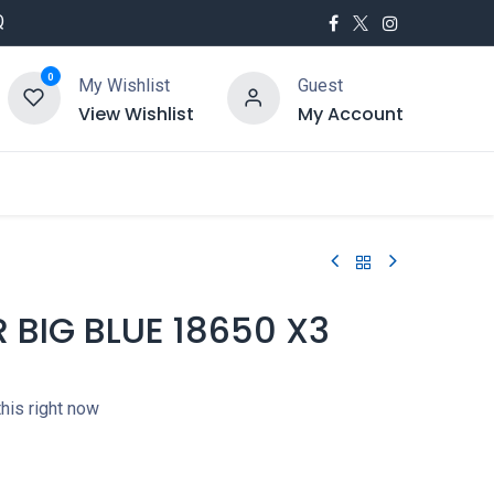
Q
0
My Wishlist
Guest
View Wishlist
My Account
utés
Service
BIG BLUE 18650 X3
his right now