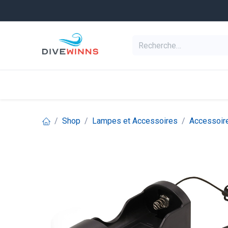
Se rendre au contenu
Equipement de pl
Categories
Shop
Lampes et Accessoires
Accessoir