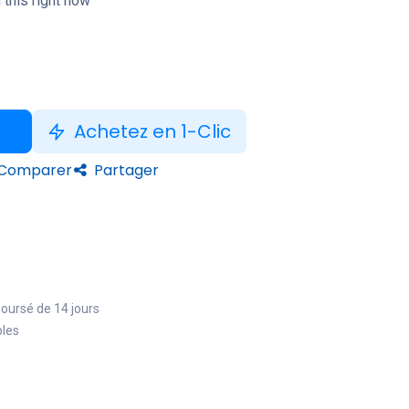
 this right now
Achetez en 1-Clic
Comparer
Partager
boursé de 14 jours
bles