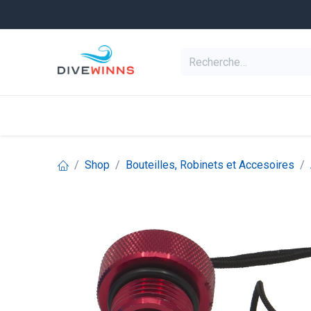
Se rendre au contenu
Equipement de pl
Categories
Shop
Bouteilles, Robinets et Accesoires