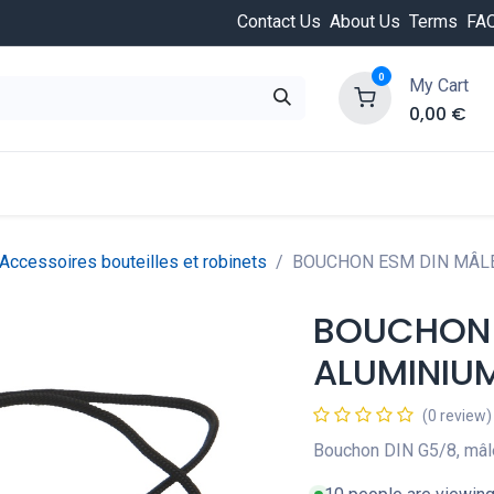
Contact Us
About Us
Terms
FA
0
My Cart
0,00
€
HOT
ongée
Cours de plongée
Offres
Nouvea
Accessoires bouteilles et robinets
BOUCHON ESM DIN MÂL
BOUCHON 
ALUMINIU
(0 review)
Bouchon DIN G5/8, mâl