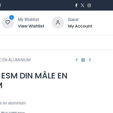
Q
0
My Wishlist
Guest
View Wishlist
My Account
utés
Service
E EN ALUMINIUM
ESM DIN MÂLE EN
M
e en aluminium