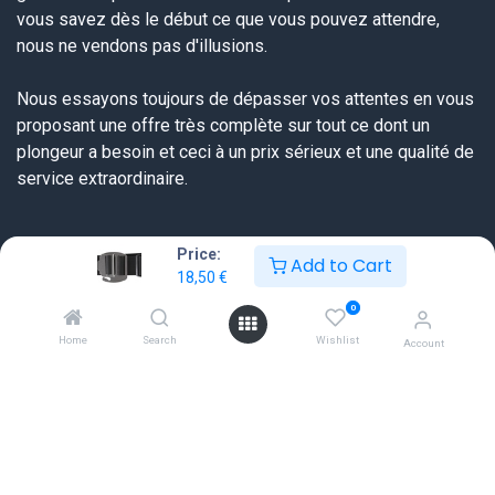
vous savez dès le début ce que vous pouvez attendre,
nous ne vendons pas d'illusions.
Nous essayons toujours de dépasser vos attentes en vous
proposant une offre très complète sur tout ce dont un
plongeur a besoin et ceci à un prix sérieux et une qualité de
service extraordinaire.
Liens utiles
Price:
Add to Cart
18,50
€
Accueil
0
FAQ
Home
Search
Wishlist
Tableaux des tailles
Account
Révisions et prestations
Politique de confidentialité
Satisfaction du Client
Formulaire de retour