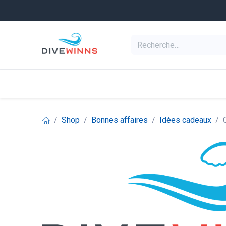
Se rendre au contenu
Equipement de pl
Categories
Shop
Bonnes affaires
Idées cadeaux