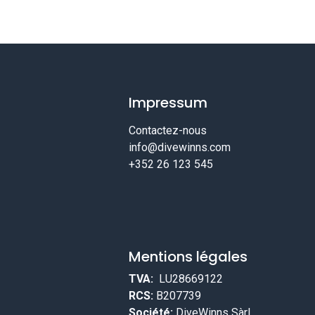
Impressum
Contactez-nous
info@divewinns.com
+352 26 123 545
Mentions légales
TVA:
LU28669122
RCS:
B207739
Société:
DiveWinns Sàrl