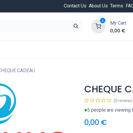
Contact Us
About Us
Terms
FA
0
My Cart
0,00
€
HOT
ongée
Cours de plongée
Offres
Nouvea
CHEQUE CADEAU
CHEQUE C
(0 review)
5 people are viewing t
0,00
€