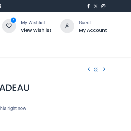
Q
0
My Wishlist
Guest
View Wishlist
My Account
utés
Service
ADEAU
his right now