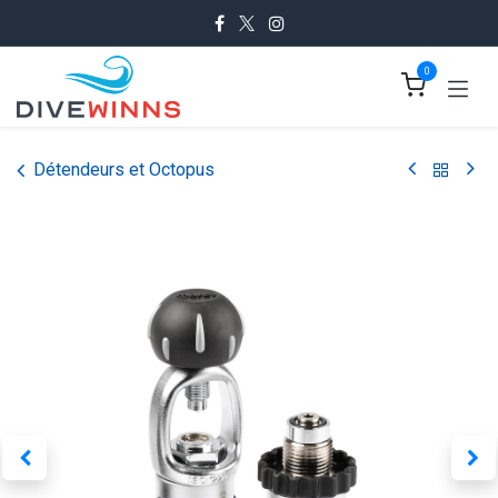
Se rendre au contenu
0
Détendeurs et Octopus