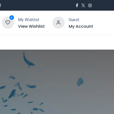
Q
0
My Wishlist
Guest
View Wishlist
My Account
utés
Service