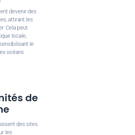
uvent devenir des
s, attirant les
r. Cela peut
tique locale,
ensibilisant le
des océans.
nités de
he
rnissent des sites
r les