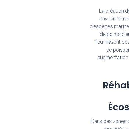
La création de
environnemen
d'espèces marine
de points d'a
fournissent de
de poisson
augmentation d
Réhab
Éco
Dans des zones où
menacés pa