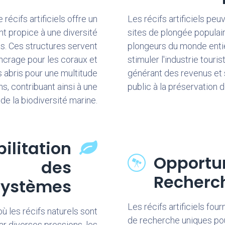
 récifs artificiels offre un
Les récifs artificiels pe
t propice à une diversité
sites de plongée populaire
s. Ces structures servent
plongeurs du monde entie
ncrage pour les coraux et
stimuler l'industrie touris
s abris pour une multitude
générant des revenus et s
s, contribuant ainsi à une
public à la préservation 
e la biodiversité marine.
ilitation
Opportu
des
Recherc
systèmes
Les récifs artificiels fou
 les récifs naturels sont
de recherche uniques pou
r diverses pressions, les