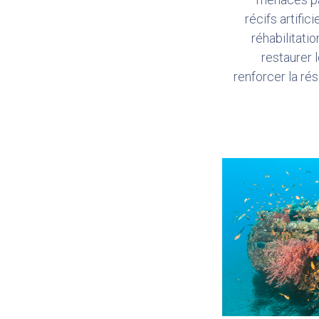
récifs artific
réhabilitatio
restaurer 
renforcer la r