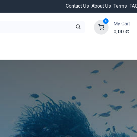
Contact Us
About Us
Terms
FA
0
My Cart
0,00
€
HOT
ongée
Cours de plongée
Offres
Nouvea