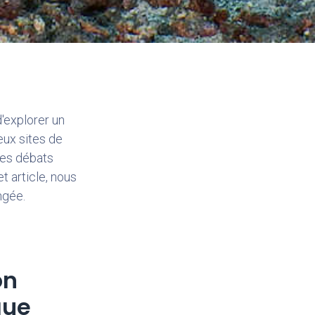
d'explorer un
eux sites de
 des débats
t article, nous
ngée.
on
que