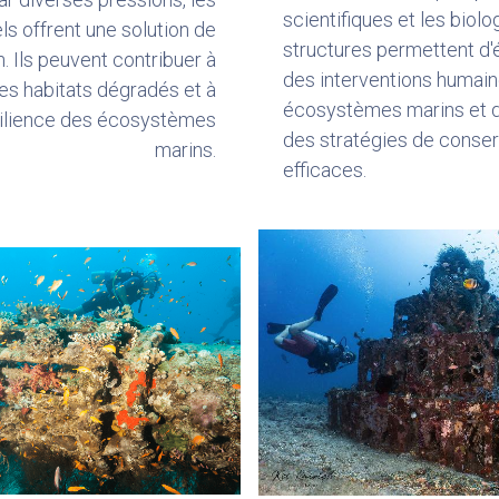
scientifiques et les biol
iels offrent une solution de
structures permettent d'é
n. Ils peuvent contribuer à
des interventions humain
les habitats dégradés et à
écosystèmes marins et 
ésilience des écosystèmes
des stratégies de conser
marins.
efficaces.