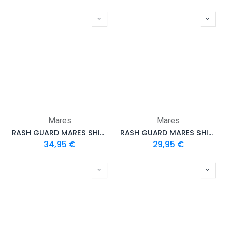
Mares
Mares
RASH GUARD MARES SHIELD MANCHES COURTES FILLE ENFANT
RASH GUARD MARES SHIELD MANCHES COURTES FILLE ENFANT KIDS
34,95
€
29,95
€