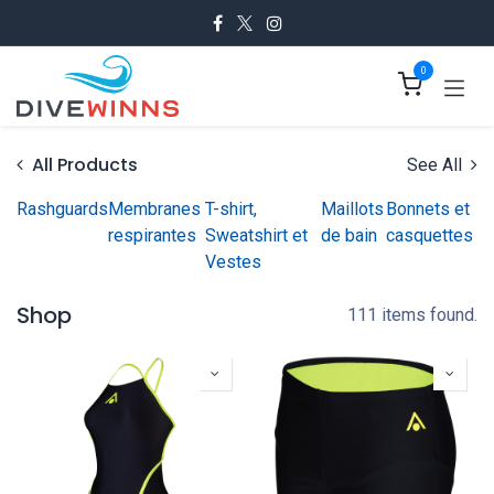
Se rendre au contenu
0
All Products
See All
Rashguards
Membranes
T-shirt,
Maillots
Bonnets et
respirantes
Sweatshirt et
de bain
casquettes
Vestes
Shop
111 items found.