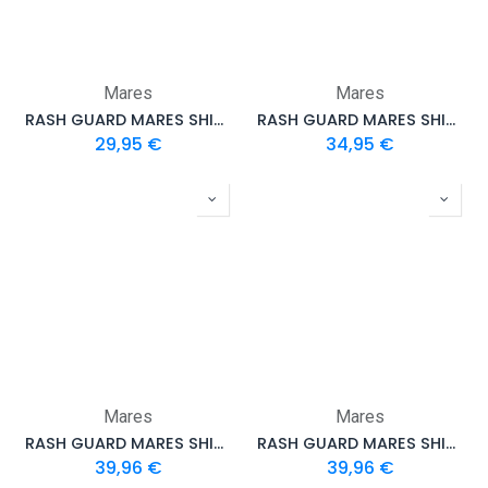
Mares
Mares
RASH GUARD MARES SHIELD MANCHES COURTES GARÇON ENFANT KIDS
RASH GUARD MARES SHIELD MANCHES COURTES GARÇON ENFANT
29,95
€
34,95
€
Mares
Mares
RASH GUARD MARES SHIELD MANCHES COURTES FEMME
RASH GUARD MARES SHIELD MANCHES COURTES HOMME
39,96
€
39,96
€