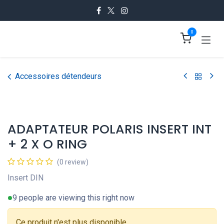
Se rendre au contenu
0
Accessoires détendeurs
ADAPTATEUR POLARIS INSERT INT
+ 2 X O RING
(0 review)
Insert DIN
9 people are viewing this right now
Ce produit n'est plus disponible.