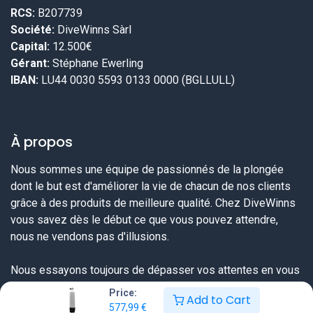
RCS:
B207739
Société:
DiveWinns Sàrl
Capital:
12.500€
Gérant:
Stéphane Ewerling
IBAN:
LU44 0030 5593 0133 0000 (BGLLULL)
À propos
Nous sommes une équipe de passionnés de la plongée
dont le but est d'améliorer la vie de chacun de nos clients
grâce à des produits de meilleure qualité. Chez DiveWinns
vous savez dès le début ce que vous pouvez attendre,
nous ne vendons pas d'illusions.
Nous essayons toujours de dépasser vos attentes en vous
proposant une offre très complète sur tout ce dont un
Price:
Add to Cart
plongeur a besoin et ceci à un prix sérieux et une qualité de
577,99
€