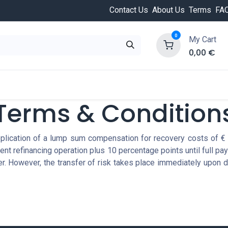
Contact Us
About Us
Terms
FA
0
My Cart
0,00
€
HOT
ongée
Cours de plongée
Offres
Nouvea
Terms & Condition
pplication of a lump sum compensation for recovery costs of € 5
ent refinancing operation plus 10 percentage points until full p
r. However, the transfer of risk takes place immediately upon de