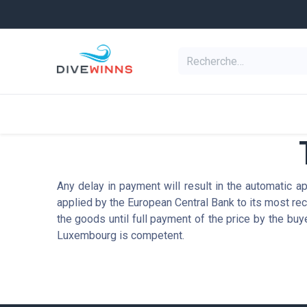
Se rendre au contenu
Equipement de pl
Categories
Any delay in payment will result in the automatic a
applied by the European Central Bank to its most rec
the goods until full payment of the price by the buye
Luxembourg is competent.