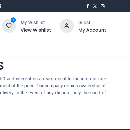
Q
0
My Wishlist
Guest
View Wishlist
My Account
utés
Service
s
0 and interest on arrears equal to the interest rate
ayment of the price. Our company retains ownership of
livery. In the event of any dispute, only the court of