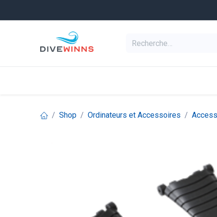
Se rendre au contenu
Equipement de pl
Categories
Shop
Ordinateurs et Accessoires
Accesso