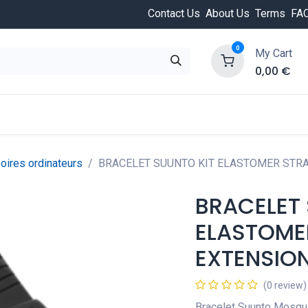
Contact Us
About Us
Terms
FA
0
My Cart
0,00
€
HOT
ongée
Cours de plongée
Offres
Nouvea
ires ordinateurs
BRACELET SUUNTO KIT ELASTOMER STRA
BRACELET 
ELASTOME
EXTENSIO
(0 review)
Bracelet Suunto Mosqu