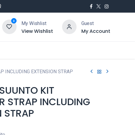
Q
0
My Wishlist
Guest
View Wishlist
My Account
utés
Service
P INCLUDING EXTENSION STRAP
SUUNTO KIT
R STRAP INCLUDING
N STRAP
ito