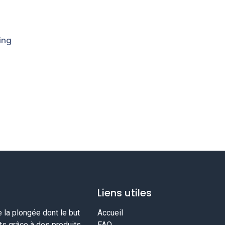
ing
Liens utiles
la plongée dont le but
Accueil
nts grâce à des produits
FAQ