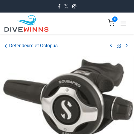
Se rendre au contenu
0
Détendeurs et Octopus