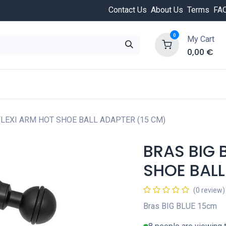
Contact Us
About Us
Terms
FA
0
My Cart
0,00
€
HOT
ongée
Cours de plongée
Offres
Nouvea
 FLEXI ARM HOT SHOE BALL ADAPTER (15 CM)
BRAS BIG 
SHOE BALL
(0 review)
Bras BIG BLUE 15cm