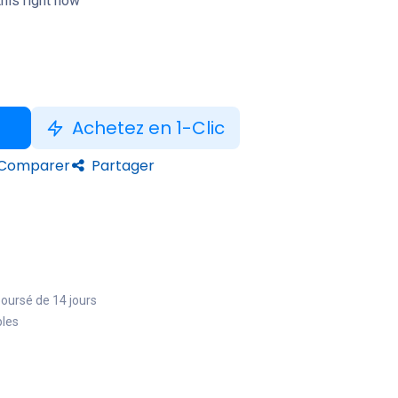
his right now
Achetez en 1-Clic
Comparer
Partager
boursé de 14 jours
bles