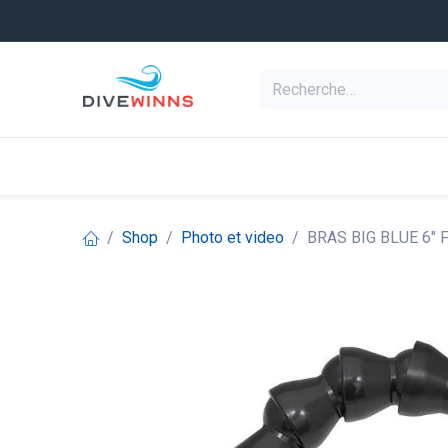
Se rendre au contenu
Equipement de pl
Categories
Shop
Photo et video
BRAS BIG BLUE 6"