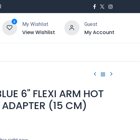
Q
0
My Wishlist
Guest
View Wishlist
My Account
utés
Service
BLUE 6" FLEXI ARM HOT
 ADAPTER (15 CM)