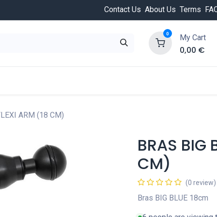
Contact Us
About Us
Terms
FA
0
My Cart
0,00
€
HOT
ongée
Cours de plongée
Offres
Nouvea
FLEXI ARM (18 CM)
BRAS BIG B
CM)
(0 review)
Bras BIG BLUE 18cm