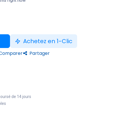
his right now
Achetez en 1-Clic
Comparer
Partager
boursé de 14 jours
bles