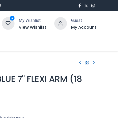
Q
0
My Wishlist
Guest
View Wishlist
My Account
utés
Service
LUE 7" FLEXI ARM (18