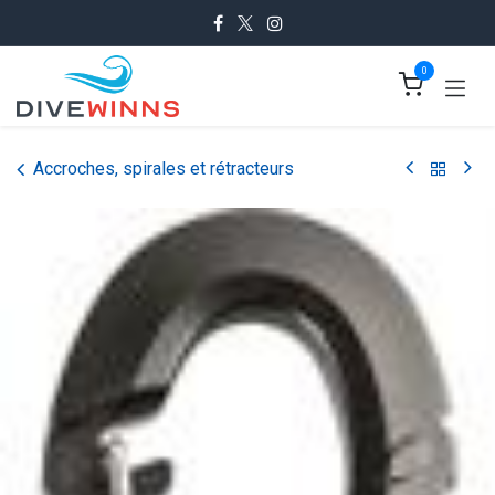
Se rendre au contenu
0
Accroches, spirales et rétracteurs