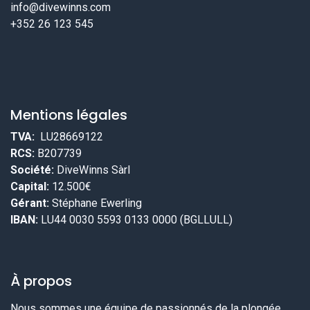
info@divewinns.com
+352 26 123 545
Mentions légales
TVA:
LU28669122
RCS:
B207739
Société:
DiveWinns Sàrl
Capital:
12.500€
Gérant:
Stéphane Ewerling
IBAN:
LU44 0030 5593 0133 0000 (BGLLULL)
À propos
Nous sommes une équipe de passionnés de la plongée