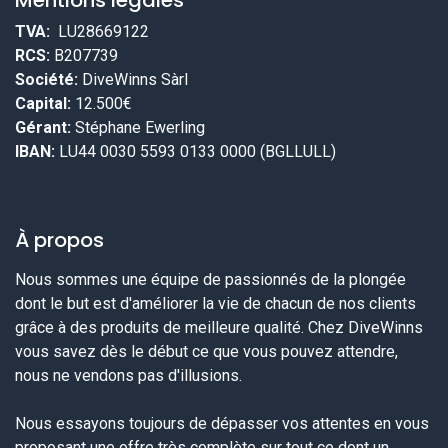
Mentions légales
TVA:
LU28669122
RCS:
B207739
Société:
DiveWinns Sàrl
Capital:
12.500€
Gérant:
Stéphane Ewerling
IBAN:
LU44 0030 5593 0133 0000 (BGLLULL)
À propos
Nous sommes une équipe de passionnés de la plongée
dont le but est d'améliorer la vie de chacun de nos clients
grâce à des produits de meilleure qualité. Chez DiveWinns
vous savez dès le début ce que vous pouvez attendre,
nous ne vendons pas d'illusions.
Nous essayons toujours de dépasser vos attentes en vous
proposant une offre très complète sur tout ce dont un