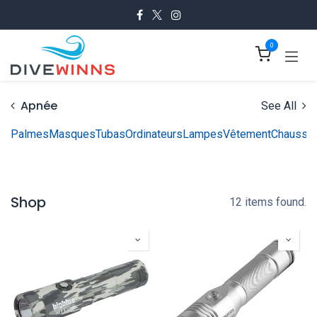
Se rendre au contenu
0
Apnée
See All
Palmes
Masques
Tubas
Ordinateurs
Lampes
Vêtement
Chausset
Shop
12 items found.