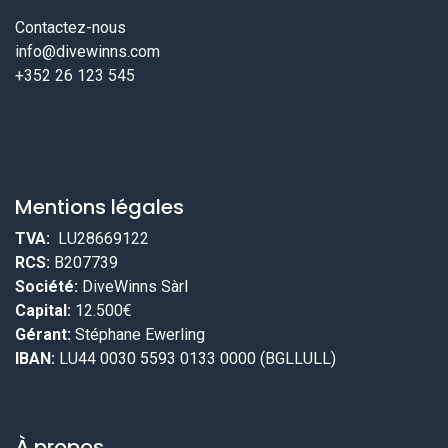
Contactez-nous
info@divewinns.com
+352 26 123 545
Mentions légales
TVA:
LU28669122
RCS:
B207739
Société:
DiveWinns Sàrl
Capital:
12.500€
Gérant:
Stéphane Ewerling
IBAN:
LU44 0030 5593 0133 0000 (BGLLULL)
À propos