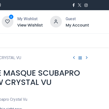
Q
0
My Wishlist
Guest
View Wishlist
My Account
utés
Service
CRYSTAL VU
E MASQUE SCUBAPRO
W CRYSTAL VU
apro Crystal Vu