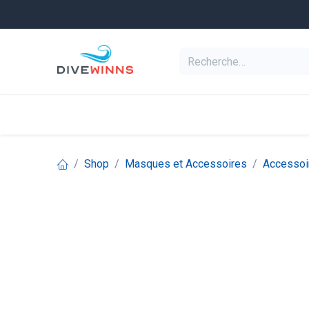
Se rendre au contenu
Equipement de pl
Categories
Shop
Masques et Accessoires
Accessoi