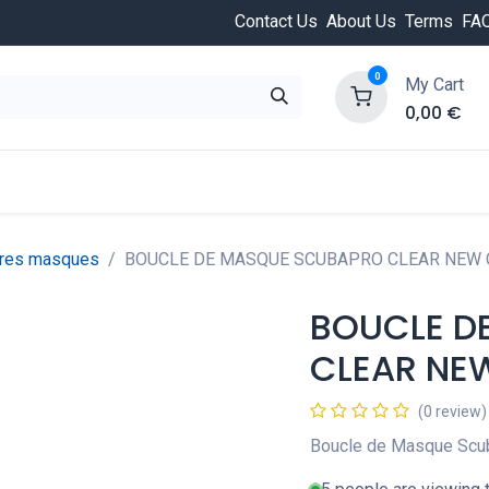
Contact Us
About Us
Terms
FA
0
My Cart
0,00
€
HOT
ongée
Cours de plongée
Offres
Nouvea
res masques
BOUCLE DE MASQUE SCUBAPRO CLEAR NEW 
BOUCLE D
CLEAR NE
(0 review)
Boucle de Masque Scub