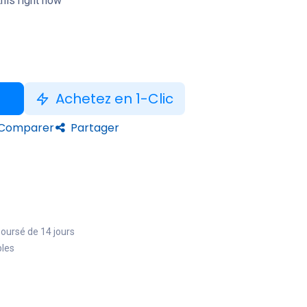
his right now
Achetez en 1-Clic
Comparer
Partager
boursé de 14 jours
bles