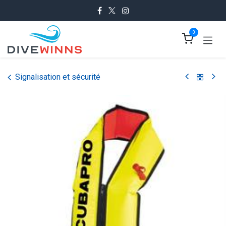
Se rendre au contenu
0
Signalisation et sécurité