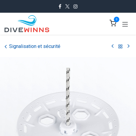
Se rendre au contenu
0
Signalisation et sécurité