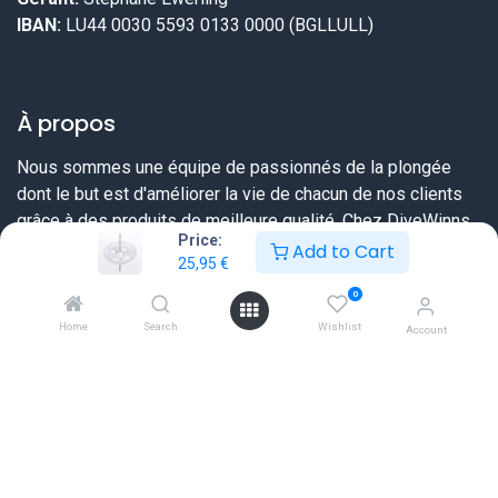
IBAN:
LU44 0030 5593 0133 0000 (BGLLULL)
À propos
Nous sommes une équipe de passionnés de la plongée
dont le but est d'améliorer la vie de chacun de nos clients
grâce à des produits de meilleure qualité. Chez DiveWinns
Price:
vous savez dès le début ce que vous pouvez attendre,
Add to Cart
25,95
€
nous ne vendons pas d'illusions.
0
Nous essayons toujours de dépasser vos attentes en vous
Home
Search
Wishlist
Account
proposant une offre très complète sur tout ce dont un
plongeur a besoin et ceci à un prix sérieux et une qualité de
service extraordinaire.
Liens utiles