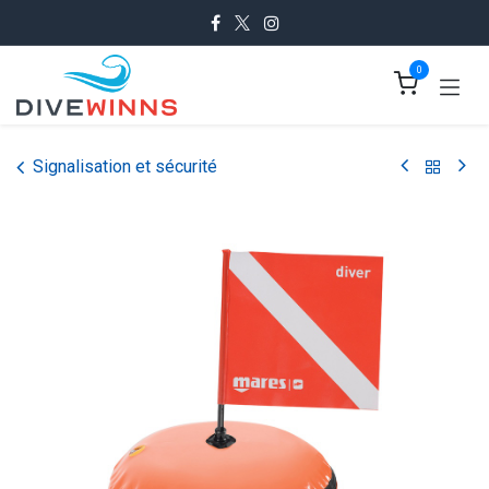
Se rendre au contenu
0
Signalisation et sécurité