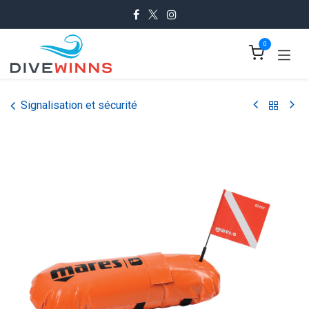
Se rendre au contenu
0
Signalisation et sécurité