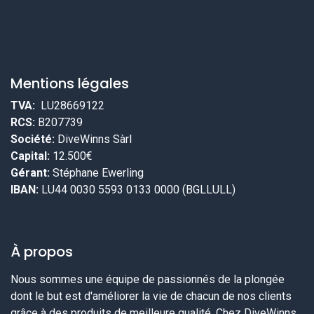
Mentions légales
TVA:
LU28669122
RCS:
B207739
Société:
DiveWinns Sàrl
Capital:
12.500€
Gérant:
Stéphane Ewerling
IBAN:
LU44 0030 5593 0133 0000 (BGLLULL)
À propos
Nous sommes une équipe de passionnés de la plongée
dont le but est d'améliorer la vie de chacun de nos clients
grâce à des produits de meilleure qualité. Chez DiveWinns