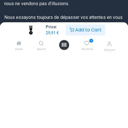
nous ne vendons pas d'illusions.
Nous essayons toujours de dépasser vos attentes en vous
proposant une offre très complète sur tout ce dont un
Price:
Add to Cart
plongeur a besoin et ceci à un prix sérieux et une qualité de
29,91
€
service extraordinaire.
0
Home
Search
Wishlist
Account
Liens utiles
Accueil
FAQ
Tableaux des tailles
Révisions et prestations
Politique de confidentialité
Satisfaction du Client
Formulaire de retour