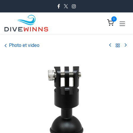
Se rendre au contenu
0
Photo et video