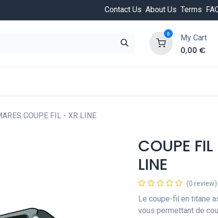
Contact Us
About Us
Terms
FA
0
My Cart
0,00
€
HOT
ongée
Cours de plongée
Offres
Nouvea
ARES COUPE FIL - XR LINE
COUPE FIL
LINE
(0 review)
Le coupe-fil en titane 
vous permettant de cou