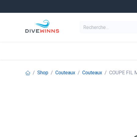
Se rendre au contenu
Equipement de pl
Categories
Shop
Couteaux
Couteaux
COUPE FIL M