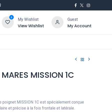
Q
0
My Wishlist
Guest
View Wishlist
My Account
utés
Service
 MARES MISSION 1C
e poignet MISSION 1C est spécialement conçue
laire et précise à la fois frontale et latérale.