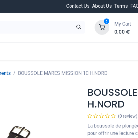
Contact Us
About Us
Terms
FA
0
My Cart
0,00
€
HOT
ongée
Cours de plongée
Offres
Nouvea
ments
BOUSSOLE MARES MISSION 1C H.NORD
BOUSSOLE
H.NORD
(0 review)
La boussole de plongé
pour offrir une lecture c