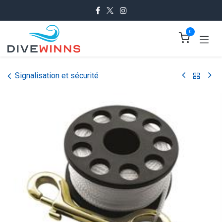
Se rendre au contenu
0
Signalisation et sécurité