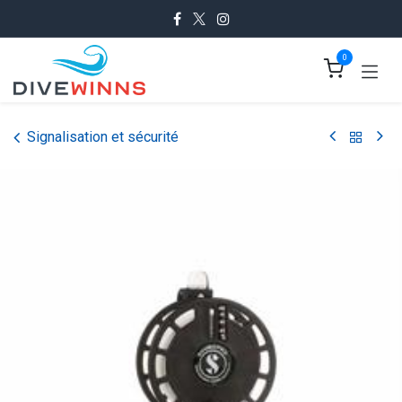
Se rendre au contenu
0
Signalisation et sécurité