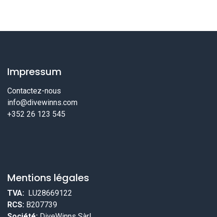
Impressum
Contactez-nous
info@divewinns.com
+352 26 123 545
Mentions légales
TVA:
LU28669122
RCS:
B207739
Société:
DiveWinns Sàrl