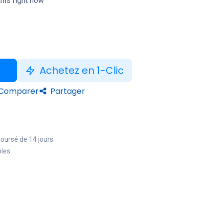
his right now
Achetez en 1-Clic
Comparer
Partager
boursé de 14 jours
bles