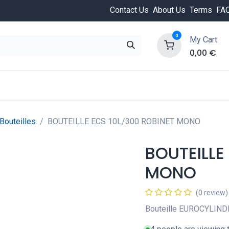
Contact Us
About Us
Terms
FA
0
My Cart
0,00
€
HOT
ongée
Cours de plongée
Offres
Nouvea
Bouteilles
BOUTEILLE ECS 10L/300 ROBINET MONO
BOUTEILLE
MONO
(0 review)
Bouteille EUROCYLINDE