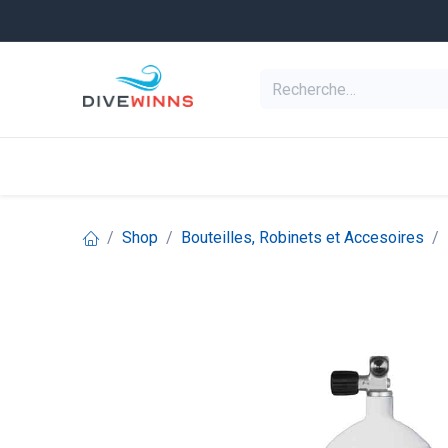
Se rendre au contenu
Equipement de pl
Categories
Shop
Bouteilles, Robinets et Accesoires