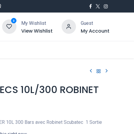
Q
0
My Wishlist
Guest
View Wishlist
My Account
utés
Service
 ECS 10L/300 ROBINET
R 10L 300 Bars avec Robinet Scubatec 1 Sortie