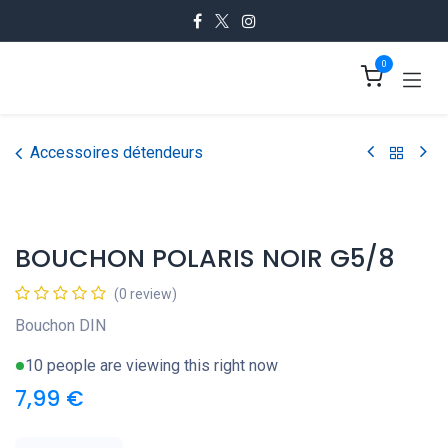
Se rendre au contenu
0
Accessoires détendeurs
BOUCHON POLARIS NOIR G5/8
(0 review)
Bouchon DIN
10 people are viewing this right now
7,99
€