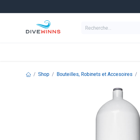
Se rendre au contenu
Equipement de pl
Categories
Shop
Bouteilles, Robinets et Accesoires