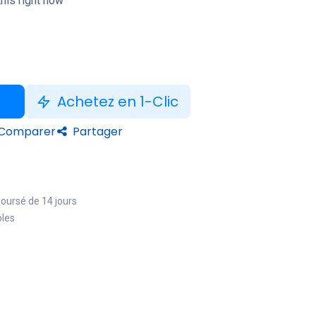
his right now
Achetez en 1-Clic
Comparer
Partager
boursé de 14 jours
bles