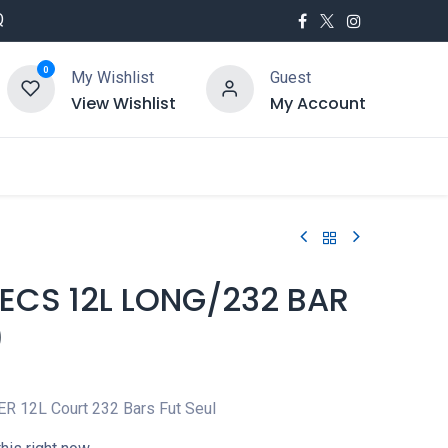
Q
0
My Wishlist
Guest
View Wishlist
My Account
utés
Service
 ECS 12L LONG/232 BAR
)
R 12L Court 232 Bars Fut Seul