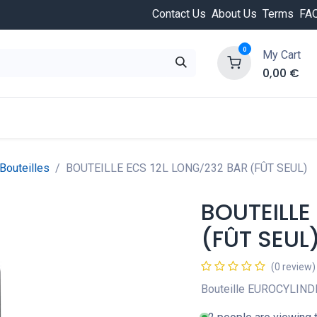
Contact Us
About Us
Terms
FA
0
My Cart
0,00
€
HOT
ongée
Cours de plongée
Offres
Nouvea
Bouteilles
BOUTEILLE ECS 12L LONG/232 BAR (FÛT SEUL)
BOUTEILLE
(FÛT SEUL
(0 review)
Bouteille EUROCYLINDE