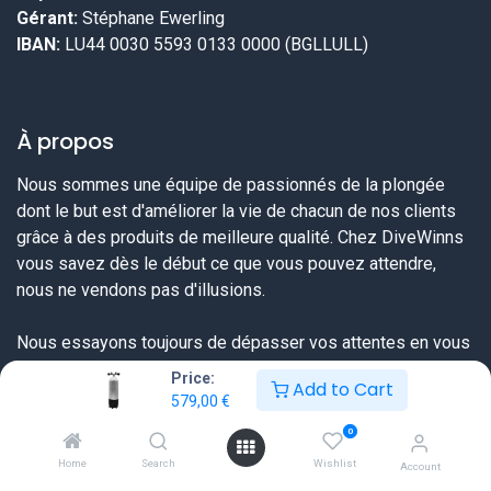
Gérant:
Stéphane Ewerling
IBAN:
LU44 0030 5593 0133 0000 (BGLLULL)
À propos
Nous sommes une équipe de passionnés de la plongée
dont le but est d'améliorer la vie de chacun de nos clients
grâce à des produits de meilleure qualité. Chez DiveWinns
vous savez dès le début ce que vous pouvez attendre,
nous ne vendons pas d'illusions.
Nous essayons toujours de dépasser vos attentes en vous
proposant une offre très complète sur tout ce dont un
Price:
Add to Cart
plongeur a besoin et ceci à un prix sérieux et une qualité de
579,00
€
service extraordinaire.
0
Home
Search
Wishlist
Account