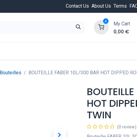
Contact Us
About Us
Terms
FA
0
My Cart
0,00
€
HOT
ongée
Cours de plongée
Offres
Nouvea
Bouteilles
BOUTEILLE FABER 10L/300 BAR HOT DIPPED RO
BOUTEILLE
HOT DIPPE
TWIN
(0 review)
Bouteille FABER 10L 3