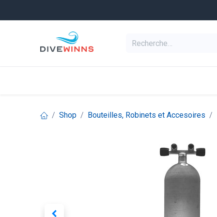
Se rendre au contenu
Equipement de pl
Categories
Shop
Bouteilles, Robinets et Accesoires