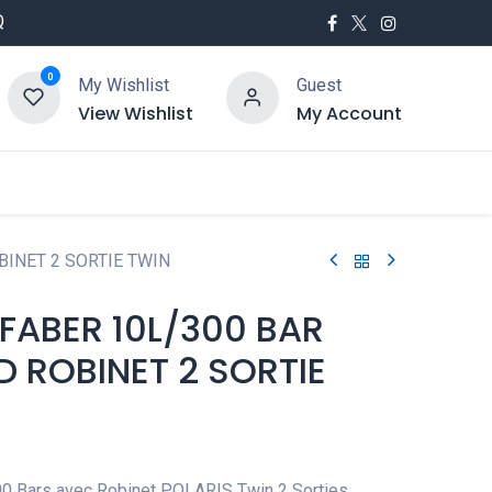
Q
0
My Wishlist
Guest
View Wishlist
My Account
utés
Service
BINET 2 SORTIE TWIN
 FABER 10L/300 BAR
D ROBINET 2 SORTIE
00 Bars avec Robinet POLARIS Twin 2 Sorties