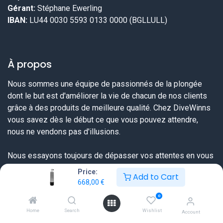
Gérant:
Stéphane Ewerling
IBAN:
LU44 0030 5593 0133 0000 (BGLLULL)
À propos
Nous sommes une équipe de passionnés de la plongée
dont le but est d'améliorer la vie de chacun de nos clients
grâce à des produits de meilleure qualité. Chez DiveWinns
vous savez dès le début ce que vous pouvez attendre,
nous ne vendons pas d'illusions.
Nous essayons toujours de dépasser vos attentes en vous
proposant une offre très complète sur tout ce dont un
Price:
Add to Cart
plongeur a besoin et ceci à un prix sérieux et une qualité de
668,00
€
service extraordinaire.
0
Home
Search
Wishlist
Account