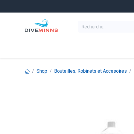
Se rendre au contenu
Equipement de pl
Categories
Shop
Bouteilles, Robinets et Accesoires