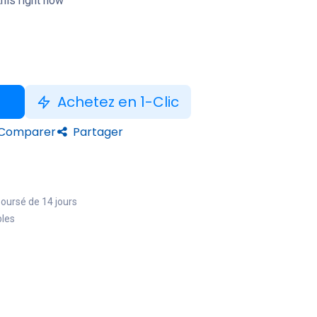
his right now
Achetez en 1-Clic
Comparer
Partager
boursé de 14 jours
bles