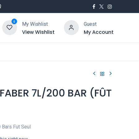
Q
0
My Wishlist
Guest
View Wishlist
My Account
utés
Service
 FABER 7L/200 BAR (FÛT
 Bars Fut Seul