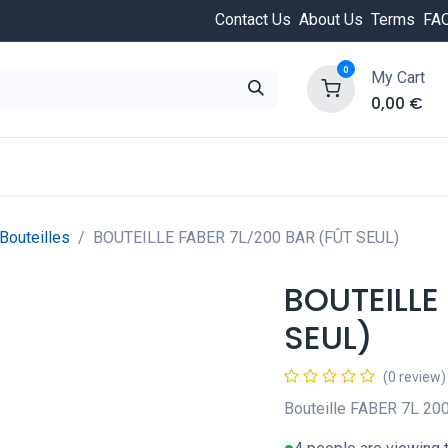
Contact Us
About Us
Terms
FA
0
My Cart
0,00
€
HOT
ongée
Cours de plongée
Offres
Nouvea
Bouteilles
BOUTEILLE FABER 7L/200 BAR (FÛT SEUL)
BOUTEILLE
SEUL)
(0 review)
Bouteille FABER 7L 200