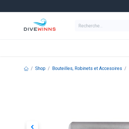
Se rendre au contenu
Equipement de pl
Categories
Shop
Bouteilles, Robinets et Accesoires