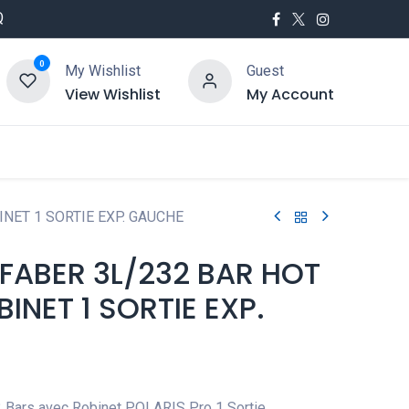
Q
0
My Wishlist
Guest
View Wishlist
My Account
utés
Service
NET 1 SORTIE EXP. GAUCHE
 FABER 3L/232 BAR HOT
INET 1 SORTIE EXP.
2 Bars avec Robinet POLARIS Pro 1 Sortie