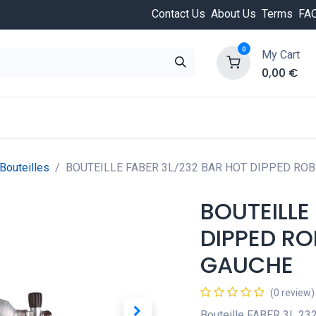
Contact Us
About Us
Terms
FA
0
My Cart
0,00
€
HOT
ongée
Cours de plongée
Offres
Nouvea
Bouteilles
BOUTEILLE FABER 3L/232 BAR HOT DIPPED ROBI
BOUTEILLE
DIPPED ROB
GAUCHE
(0 review)
Bouteille FABER 3L 23